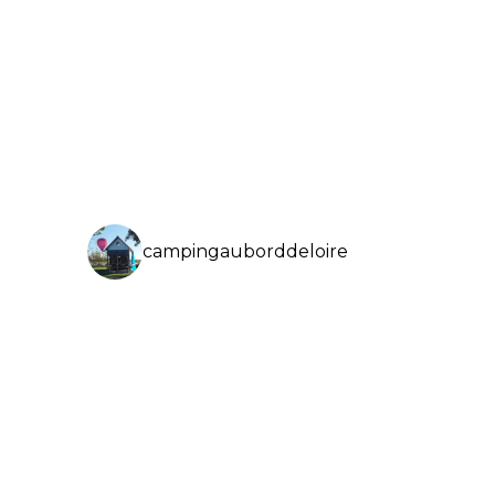
campingauborddeloire