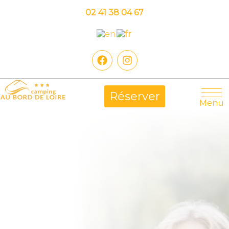
02 41 38 04 67
Réserver
Menu